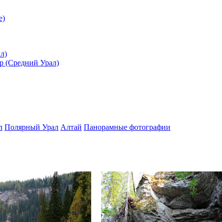
е)
л)
ар (Средний Урал)
л
Полярный Урал
Алтай
Панорамные фотографии