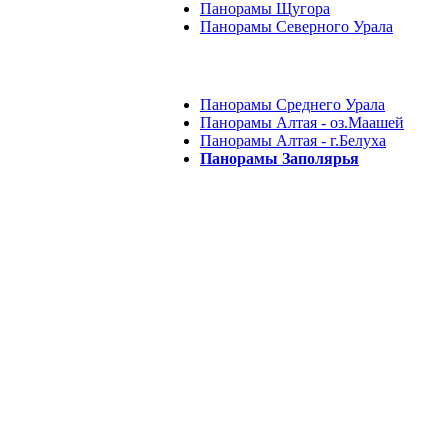
Панорамы Щугора
Панорамы Северного Урала
Панорамы Среднего Урала
Панорамы Алтая - оз.Маашей
Панорамы Алтая - г.Белуха
Панорамы Заполярья