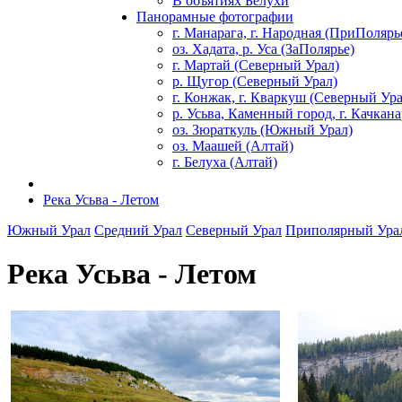
В объятиях Белухи
Панорамные фотографии
г. Манарага, г. Народная (ПриПолярь
оз. Хадата, р. Уса (ЗаПолярье)
г. Мартай (Северный Урал)
р. Щугор (Северный Урал)
г. Конжак, г. Кваркуш (Северный Ура
р. Усьва, Каменный город, г. Качкан
оз. Зюраткуль (Южный Урал)
оз. Маашей (Алтай)
г. Белуха (Алтай)
Река Усьва - Летом
Южный Урал
Средний Урал
Северный Урал
Приполярный Ура
Река Усьва - Летом