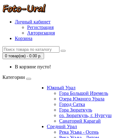
Личный кабинет
Регистрация
Авторизация
Корзина
0 товар(ов) - 0.00 р.
В корзине пусто!
Категории
Южный Урал
Гора Большой Иремель
Озера Южного Урала
Город Сатка
Гора Зюраткуль
оз. Зюраткуль, г. Нургуш
Санаторий Карагай
Средний Урал
Река Усьва - Осень
Река Усьва - Летом