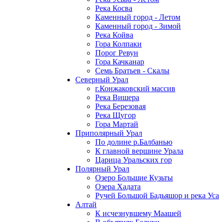
Река Косва
Каменный город - Летом
Каменный город - Зимой
Река Койва
Гора Колпаки
Порог Ревун
Гора Качканар
Семь Братьев - Скалы
Северный Урал
г.Конжаковский массив
Река Вишера
Река Березовая
Река Щугор
Гора Мартай
Приполярный Урал
По долине р.Балбанью
К главной вершине Урала
Царица Уральских гор
Полярный Урал
Озеро Большие Кузьты
Озера Хадата
Ручей Большой Бадьяшор и река Уса
Алтай
К исчезнувшему Маашей