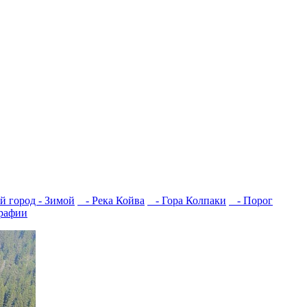
 город - Зимой
- Река Койва
- Гора Колпаки
- Порог
рафии