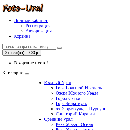
Личный кабинет
Регистрация
Авторизация
Корзина
0 товар(ов) - 0.00 р.
В корзине пусто!
Категории
Южный Урал
Гора Большой Иремель
Озера Южного Урала
Город Сатка
Гора Зюраткуль
оз. Зюраткуль, г. Нургуш
Санаторий Карагай
Средний Урал
Река Усьва - Осень
Река Усьва - Летом