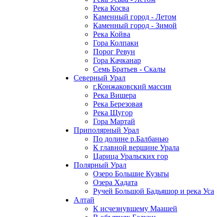
Река Косва
Каменный город - Летом
Каменный город - Зимой
Река Койва
Гора Колпаки
Порог Ревун
Гора Качканар
Семь Братьев - Скалы
Северный Урал
г.Конжаковский массив
Река Вишера
Река Березовая
Река Щугор
Гора Мартай
Приполярный Урал
По долине р.Балбанью
К главной вершине Урала
Царица Уральских гор
Полярный Урал
Озеро Большие Кузьты
Озера Хадата
Ручей Большой Бадьяшор и река Уса
Алтай
К исчезнувшему Маашей