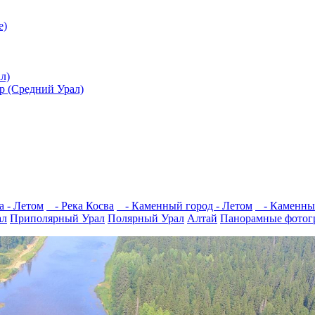
е)
л)
ар (Средний Урал)
а - Летом
- Река Косва
- Каменный город - Летом
- Каменный
ал
Приполярный Урал
Полярный Урал
Алтай
Панорамные фотог