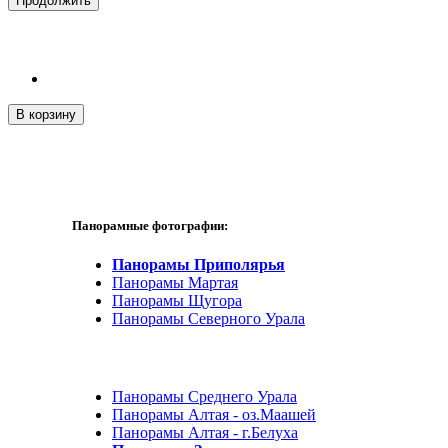
Продолжить
В корзину
Панорамные фотографии:
Панорамы Приполярья
Панорамы Мартая
Панорамы Щугора
Панорамы Северного Урала
Панорамы Среднего Урала
Панорамы Алтая - оз.Маашей
Панорамы Алтая - г.Белуха