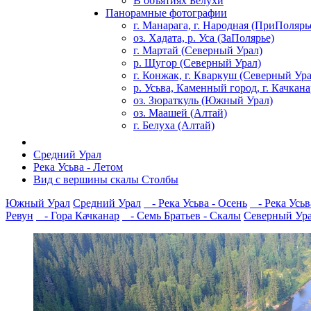
В объятиях Белухи
Панорамные фотографии
г. Манарага, г. Народная (ПриПолярь
оз. Хадата, р. Уса (ЗаПолярье)
г. Мартай (Северный Урал)
р. Щугор (Северный Урал)
г. Конжак, г. Кваркуш (Северный Ура
р. Усьва, Каменный город, г. Качкан
оз. Зюраткуль (Южный Урал)
оз. Маашей (Алтай)
г. Белуха (Алтай)
Средний Урал
Река Усьва - Летом
Вид с вершины скалы Столбы
Южный Урал
Средний Урал
- Река Усьва - Осень
- Река Усьв
Ревун
- Гора Качканар
- Семь Братьев - Скалы
Северный Ур