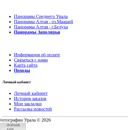
Панорамы Среднего Урала
Панорамы Алтая - оз.Маашей
Панорамы Алтая - г.Белуха
Панорамы Заполярья
Информация об оплате
Связаться с нами
Карта сайта
Походы
Личный кабинет
Личный кабинет
История заказов
Мои закладки
Рассылка новостей
Фотографии Урала © 2026