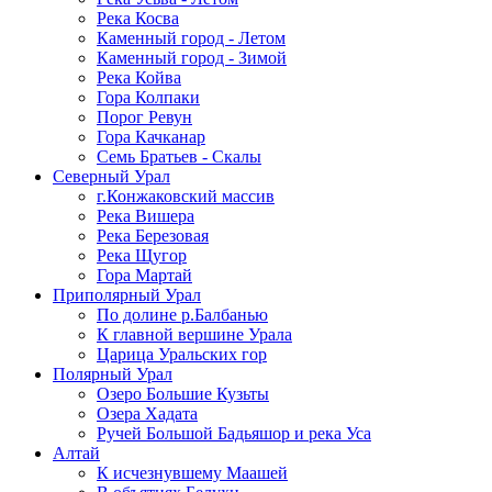
Река Косва
Каменный город - Летом
Каменный город - Зимой
Река Койва
Гора Колпаки
Порог Ревун
Гора Качканар
Семь Братьев - Скалы
Северный Урал
г.Конжаковский массив
Река Вишера
Река Березовая
Река Щугор
Гора Мартай
Приполярный Урал
По долине р.Балбанью
К главной вершине Урала
Царица Уральских гор
Полярный Урал
Озеро Большие Кузьты
Озера Хадата
Ручей Большой Бадьяшор и река Уса
Алтай
К исчезнувшему Маашей