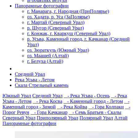
В объятиях Белухи
Панорамные фотографии
г. Манарага, г. Народная (ПриПолярье)
оз. Хадата, р. Уса (ЗаПолярье)
г. Мартай (Северный Урал)
р. Щугор (Северный Урал)
г. Конжак, г. Кваркуш (Северный Урал)
р. Усьва, Каменный город, г. Качканар (Средний
Урал)
оз. Зюраткуль (Южный Урал)
оз. Маашей (Алтай)
г. Белуха (Алтай)
Средний Урал
Река Усьва - Летом
Скала Стрельный камень
Южный Урал
Средний Урал
- Река Усьва - Осень
- Река
Усьва - Летом
- Река Косва
- Каменный город - Летом
-
Каменный город - Зимой
- Река Койва
- Гора Колпаки
-
Порог Ревун
- Гора Качканар
- Семь Братьев - Скалы
Северный Урал
Приполярный Урал
Полярный Урал
Алтай
Панорамные фотографии