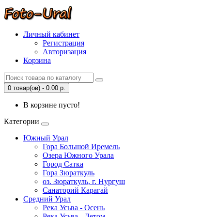
Личный кабинет
Регистрация
Авторизация
Корзина
0 товар(ов) - 0.00 р.
В корзине пусто!
Категории
Южный Урал
Гора Большой Иремель
Озера Южного Урала
Город Сатка
Гора Зюраткуль
оз. Зюраткуль, г. Нургуш
Санаторий Карагай
Средний Урал
Река Усьва - Осень
Река Усьва - Летом