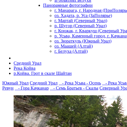
В объятиях Белухи
Панорамные фотографии
г. Манарага, г. Народная (ПриПолярь
оз. Хадата, р. Уса (ЗаПолярье)
г. Мартай (Северный Урал)
р. Щугор (Северный Урал)
г. Конжак, г. Кваркуш (Северный Ура
р. Усьва, Каменный город, г. Качкан
оз. Зюраткуль (Южный Урал)
оз. Маашей (Алтай)
г. Белуха (Алтай)
Средний Урал
Река Койва
р.Койва. Грот в скале Шайтан
Южный Урал
Средний Урал
- Река Усьва - Осень
- Река Усьв
Ревун
- Гора Качканар
- Семь Братьев - Скалы
Северный Ур