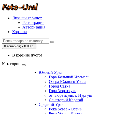
Личный кабинет
Регистрация
Авторизация
Корзина
0 товар(ов) - 0.00 р.
В корзине пусто!
Категории
Южный Урал
Гора Большой Иремель
Озера Южного Урала
Город Сатка
Гора Зюраткуль
оз. Зюраткуль, г. Нургуш
Санаторий Карагай
Средний Урал
Река Усьва - Осень
Река Усьва - Летом