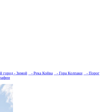
 город - Зимой
- Река Койва
- Гора Колпаки
- Порог
рафии