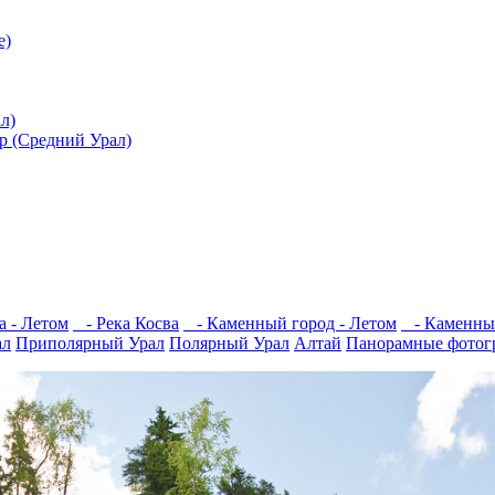
е)
л)
ар (Средний Урал)
а - Летом
- Река Косва
- Каменный город - Летом
- Каменный
ал
Приполярный Урал
Полярный Урал
Алтай
Панорамные фотог