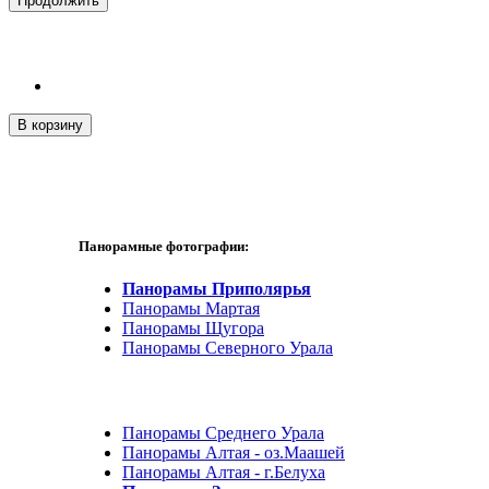
Продолжить
В корзину
Панорамные фотографии:
Панорамы Приполярья
Панорамы Мартая
Панорамы Щугора
Панорамы Северного Урала
Панорамы Среднего Урала
Панорамы Алтая - оз.Маашей
Панорамы Алтая - г.Белуха