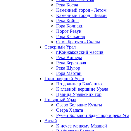
Река Косва
Каменный город - Летом
Каменный город - Зимой
Река Койва
Гора Колпаки
Порог Ревун
Гора Качканар
Семь Братьев - Скалы
Северный Урал
г.Конжаковский массив
Река Вишера
Река Березовая
Река Щугор
Гора Мартай
Приполярный Урал
По долине р.Балбанью
К главной вершине Урала
Царица Уральских гор
Полярный Урал
Озеро Большие Кузьты
Озера Хадата
Ручей Большой Бадьяшор и река Уса
Алтай
К исчезнувшему Маашей