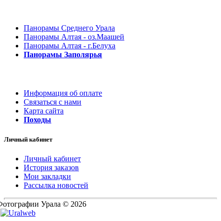
Панорамы Среднего Урала
Панорамы Алтая - оз.Маашей
Панорамы Алтая - г.Белуха
Панорамы Заполярья
Информация об оплате
Связаться с нами
Карта сайта
Походы
Личный кабинет
Личный кабинет
История заказов
Мои закладки
Рассылка новостей
Фотографии Урала © 2026