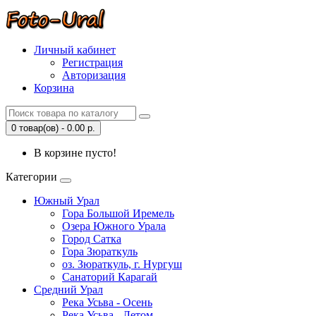
Личный кабинет
Регистрация
Авторизация
Корзина
0 товар(ов) - 0.00 р.
В корзине пусто!
Категории
Южный Урал
Гора Большой Иремель
Озера Южного Урала
Город Сатка
Гора Зюраткуль
оз. Зюраткуль, г. Нургуш
Санаторий Карагай
Средний Урал
Река Усьва - Осень
Река Усьва - Летом