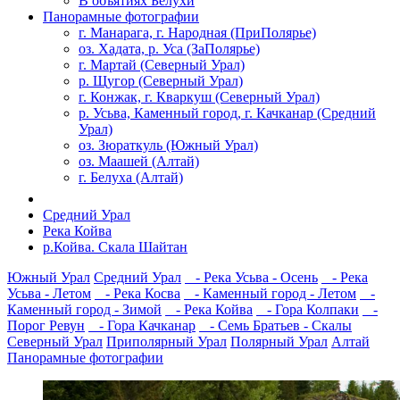
В объятиях Белухи
Панорамные фотографии
г. Манарага, г. Народная (ПриПолярье)
оз. Хадата, р. Уса (ЗаПолярье)
г. Мартай (Северный Урал)
р. Щугор (Северный Урал)
г. Конжак, г. Кваркуш (Северный Урал)
р. Усьва, Каменный город, г. Качканар (Средний
Урал)
оз. Зюраткуль (Южный Урал)
оз. Маашей (Алтай)
г. Белуха (Алтай)
Средний Урал
Река Койва
р.Койва. Скала Шайтан
Южный Урал
Средний Урал
- Река Усьва - Осень
- Река
Усьва - Летом
- Река Косва
- Каменный город - Летом
-
Каменный город - Зимой
- Река Койва
- Гора Колпаки
-
Порог Ревун
- Гора Качканар
- Семь Братьев - Скалы
Северный Урал
Приполярный Урал
Полярный Урал
Алтай
Панорамные фотографии