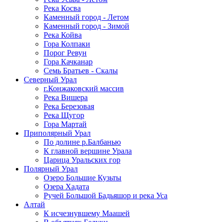
Река Косва
Каменный город - Летом
Каменный город - Зимой
Река Койва
Гора Колпаки
Порог Ревун
Гора Качканар
Семь Братьев - Скалы
Северный Урал
г.Конжаковский массив
Река Вишера
Река Березовая
Река Щугор
Гора Мартай
Приполярный Урал
По долине р.Балбанью
К главной вершине Урала
Царица Уральских гор
Полярный Урал
Озеро Большие Кузьты
Озера Хадата
Ручей Большой Бадьяшор и река Уса
Алтай
К исчезнувшему Маашей