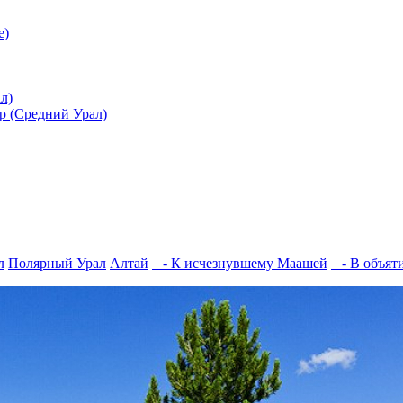
е)
л)
ар (Средний Урал)
л
Полярный Урал
Алтай
- К исчезнувшему Маашей
- В объяти