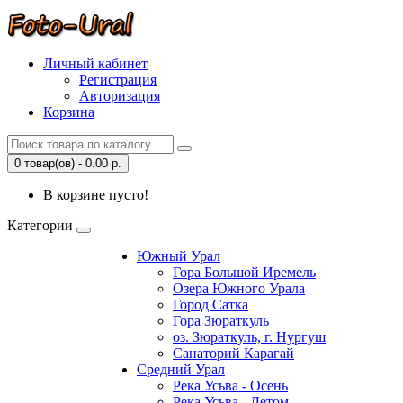
Личный кабинет
Регистрация
Авторизация
Корзина
0 товар(ов) - 0.00 р.
В корзине пусто!
Категории
Южный Урал
Гора Большой Иремель
Озера Южного Урала
Город Сатка
Гора Зюраткуль
оз. Зюраткуль, г. Нургуш
Санаторий Карагай
Средний Урал
Река Усьва - Осень
Река Усьва - Летом