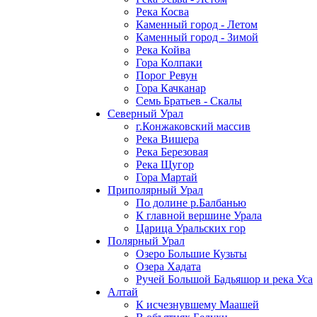
Река Косва
Каменный город - Летом
Каменный город - Зимой
Река Койва
Гора Колпаки
Порог Ревун
Гора Качканар
Семь Братьев - Скалы
Северный Урал
г.Конжаковский массив
Река Вишера
Река Березовая
Река Щугор
Гора Мартай
Приполярный Урал
По долине р.Балбанью
К главной вершине Урала
Царица Уральских гор
Полярный Урал
Озеро Большие Кузьты
Озера Хадата
Ручей Большой Бадьяшор и река Уса
Алтай
К исчезнувшему Маашей