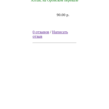
Алтай, на Оройском перевале
90.00 р.
0 отзывов
/
Написать
отзыв