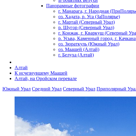
В объятиях Белухи
Панорамные фотографии
г. Манарага, г. Народная (ПриПолярь
оз. Хадата, р. Уса (ЗаПолярье)
г. Мартай (Северный Урал)
р. Щугор (Северный Урал)
г. Конжак, г. Кваркуш (Северный Ура
р. Усьва, Каменный город, г. Качкан
оз. Зюраткуль (Южный Урал)
оз. Маашей (Алтай)
г. Белуха (Алтай)
Алтай
К исчезнувшему Маашей
Алтай, на Оройском перевале
Южный Урал
Средний Урал
Северный Урал
Приполярный Ура