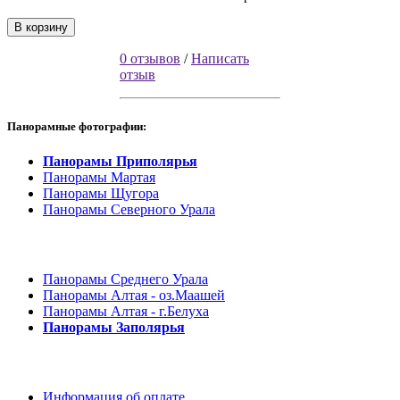
В корзину
0 отзывов
/
Написать
отзыв
Панорамные фотографии:
Панорамы Приполярья
Панорамы Мартая
Панорамы Щугора
Панорамы Северного Урала
Панорамы Среднего Урала
Панорамы Алтая - оз.Маашей
Панорамы Алтая - г.Белуха
Панорамы Заполярья
Информация об оплате