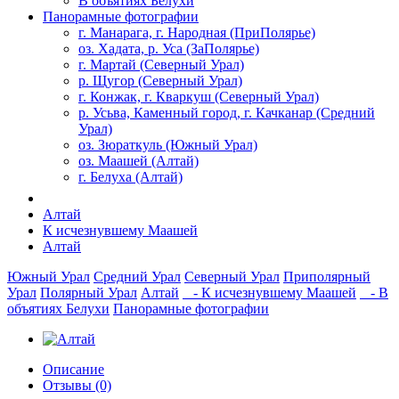
В объятиях Белухи
Панорамные фотографии
г. Манарага, г. Народная (ПриПолярье)
оз. Хадата, р. Уса (ЗаПолярье)
г. Мартай (Северный Урал)
р. Щугор (Северный Урал)
г. Конжак, г. Кваркуш (Северный Урал)
р. Усьва, Каменный город, г. Качканар (Средний
Урал)
оз. Зюраткуль (Южный Урал)
оз. Маашей (Алтай)
г. Белуха (Алтай)
Алтай
К исчезнувшему Маашей
Алтай
Южный Урал
Средний Урал
Северный Урал
Приполярный
Урал
Полярный Урал
Алтай
- К исчезнувшему Маашей
- В
объятиях Белухи
Панорамные фотографии
Описание
Отзывы (0)