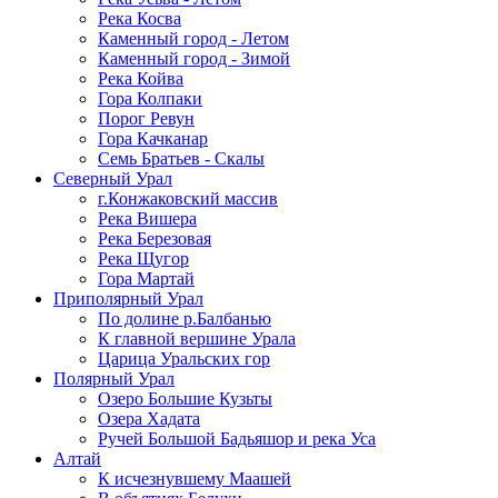
Река Косва
Каменный город - Летом
Каменный город - Зимой
Река Койва
Гора Колпаки
Порог Ревун
Гора Качканар
Семь Братьев - Скалы
Северный Урал
г.Конжаковский массив
Река Вишера
Река Березовая
Река Щугор
Гора Мартай
Приполярный Урал
По долине р.Балбанью
К главной вершине Урала
Царица Уральских гор
Полярный Урал
Озеро Большие Кузьты
Озера Хадата
Ручей Большой Бадьяшор и река Уса
Алтай
К исчезнувшему Маашей