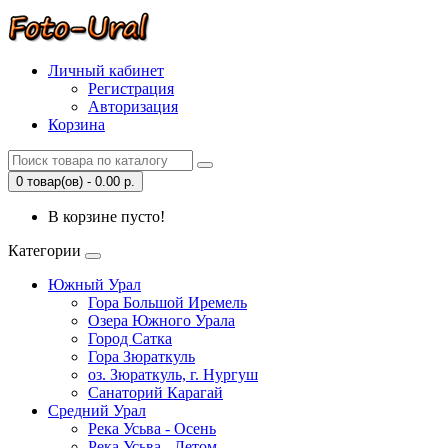
Личный кабинет
Регистрация
Авторизация
Корзина
0 товар(ов) - 0.00 р.
В корзине пусто!
Категории
Южный Урал
Гора Большой Иремель
Озера Южного Урала
Город Сатка
Гора Зюраткуль
оз. Зюраткуль, г. Нургуш
Санаторий Карагай
Средний Урал
Река Усьва - Осень
Река Усьва - Летом