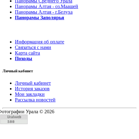
Панорамы Среднего Урала
Панорамы Алтая - оз.Маашей
Панорамы Алтая - г.Белуха
Панорамы Заполярья
Информация об оплате
Связаться с нами
Карта сайта
Походы
Личный кабинет
Личный кабинет
История заказов
Мои закладки
Рассылка новостей
Фотографии Урала © 2026