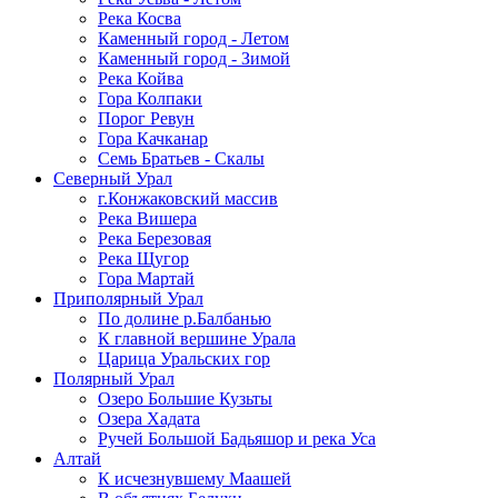
Река Косва
Каменный город - Летом
Каменный город - Зимой
Река Койва
Гора Колпаки
Порог Ревун
Гора Качканар
Семь Братьев - Скалы
Северный Урал
г.Конжаковский массив
Река Вишера
Река Березовая
Река Щугор
Гора Мартай
Приполярный Урал
По долине р.Балбанью
К главной вершине Урала
Царица Уральских гор
Полярный Урал
Озеро Большие Кузьты
Озера Хадата
Ручей Большой Бадьяшор и река Уса
Алтай
К исчезнувшему Маашей