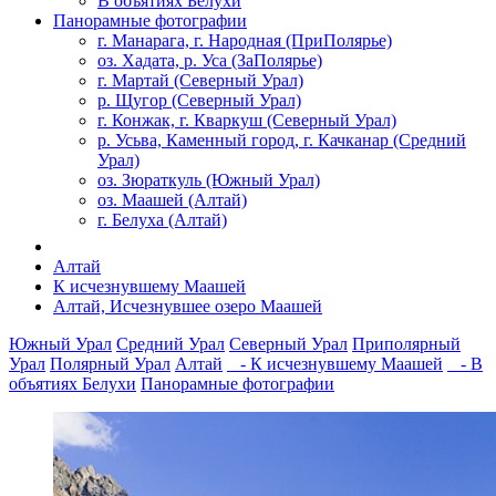
В объятиях Белухи
Панорамные фотографии
г. Манарага, г. Народная (ПриПолярье)
оз. Хадата, р. Уса (ЗаПолярье)
г. Мартай (Северный Урал)
р. Щугор (Северный Урал)
г. Конжак, г. Кваркуш (Северный Урал)
р. Усьва, Каменный город, г. Качканар (Средний
Урал)
оз. Зюраткуль (Южный Урал)
оз. Маашей (Алтай)
г. Белуха (Алтай)
Алтай
К исчезнувшему Маашей
Алтай, Исчезнувшее озеро Маашей
Южный Урал
Средний Урал
Северный Урал
Приполярный
Урал
Полярный Урал
Алтай
- К исчезнувшему Маашей
- В
объятиях Белухи
Панорамные фотографии