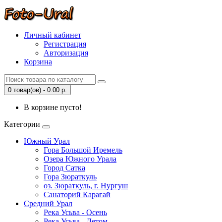
Личный кабинет
Регистрация
Авторизация
Корзина
0 товар(ов) - 0.00 р.
В корзине пусто!
Категории
Южный Урал
Гора Большой Иремель
Озера Южного Урала
Город Сатка
Гора Зюраткуль
оз. Зюраткуль, г. Нургуш
Санаторий Карагай
Средний Урал
Река Усьва - Осень
Река Усьва - Летом