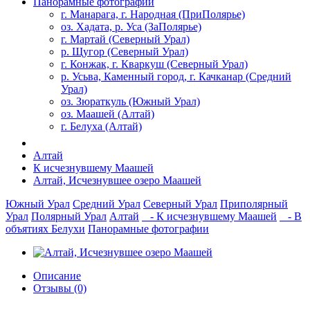
Панорамные фотографии
г. Манарага, г. Народная (ПриПолярье)
оз. Хадата, р. Уса (ЗаПолярье)
г. Мартай (Северный Урал)
р. Щугор (Северный Урал)
г. Конжак, г. Кваркуш (Северный Урал)
р. Усьва, Каменный город, г. Качканар (Средний
Урал)
оз. Зюраткуль (Южный Урал)
оз. Маашей (Алтай)
г. Белуха (Алтай)
Алтай
К исчезнувшему Маашей
Алтай, Исчезнувшее озеро Маашей
Южный Урал
Средний Урал
Северный Урал
Приполярный
Урал
Полярный Урал
Алтай
- К исчезнувшему Маашей
- В
объятиях Белухи
Панорамные фотографии
Описание
Отзывы (0)