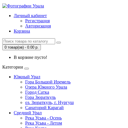
Личный кабинет
Регистрация
Авторизация
Корзина
0 товар(ов) - 0.00 р.
В корзине пусто!
Категории
Южный Урал
Гора Большой Иремель
Озера Южного Урала
Город Сатка
Гора Зюраткуль
оз. Зюраткуль, г. Нургуш
Санаторий Карагай
Средний Урал
Река Усьва - Осень
Река Усьва - Летом