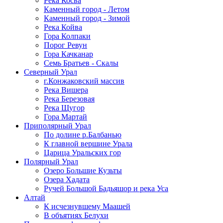
Река Косва
Каменный город - Летом
Каменный город - Зимой
Река Койва
Гора Колпаки
Порог Ревун
Гора Качканар
Семь Братьев - Скалы
Северный Урал
г.Конжаковский массив
Река Вишера
Река Березовая
Река Щугор
Гора Мартай
Приполярный Урал
По долине р.Балбанью
К главной вершине Урала
Царица Уральских гор
Полярный Урал
Озеро Большие Кузьты
Озера Хадата
Ручей Большой Бадьяшор и река Уса
Алтай
К исчезнувшему Маашей
В объятиях Белухи