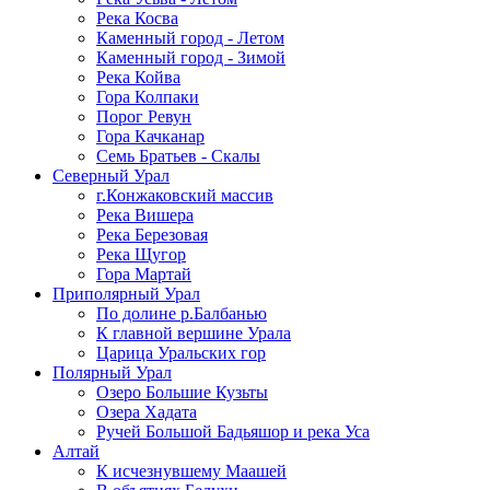
Река Косва
Каменный город - Летом
Каменный город - Зимой
Река Койва
Гора Колпаки
Порог Ревун
Гора Качканар
Семь Братьев - Скалы
Северный Урал
г.Конжаковский массив
Река Вишера
Река Березовая
Река Щугор
Гора Мартай
Приполярный Урал
По долине р.Балбанью
К главной вершине Урала
Царица Уральских гор
Полярный Урал
Озеро Большие Кузьты
Озера Хадата
Ручей Большой Бадьяшор и река Уса
Алтай
К исчезнувшему Маашей