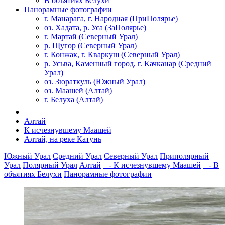
В объятиях Белухи
Панорамные фотографии
г. Манарага, г. Народная (ПриПолярье)
оз. Хадата, р. Уса (ЗаПолярье)
г. Мартай (Северный Урал)
р. Щугор (Северный Урал)
г. Конжак, г. Кваркуш (Северный Урал)
р. Усьва, Каменный город, г. Качканар (Средний
Урал)
оз. Зюраткуль (Южный Урал)
оз. Маашей (Алтай)
г. Белуха (Алтай)
Алтай
К исчезнувшему Маашей
Алтай, на реке Катунь
Южный Урал
Средний Урал
Северный Урал
Приполярный
Урал
Полярный Урал
Алтай
- К исчезнувшему Маашей
- В
объятиях Белухи
Панорамные фотографии