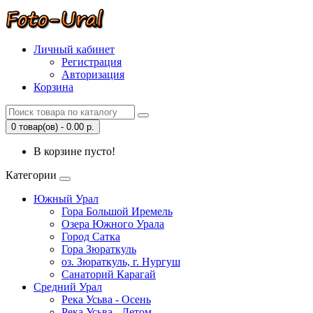
Личный кабинет
Регистрация
Авторизация
Корзина
0 товар(ов) - 0.00 р.
В корзине пусто!
Категории
Южный Урал
Гора Большой Иремель
Озера Южного Урала
Город Сатка
Гора Зюраткуль
оз. Зюраткуль, г. Нургуш
Санаторий Карагай
Средний Урал
Река Усьва - Осень
Река Усьва - Летом