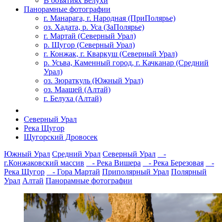
В объятиях Белухи
Панорамные фотографии
г. Манарага, г. Народная (ПриПолярье)
оз. Хадата, р. Уса (ЗаПолярье)
г. Мартай (Северный Урал)
р. Щугор (Северный Урал)
г. Конжак, г. Кваркуш (Северный Урал)
р. Усьва, Каменный город, г. Качканар (Средний
Урал)
оз. Зюраткуль (Южный Урал)
оз. Маашей (Алтай)
г. Белуха (Алтай)
Северный Урал
Река Щугор
Щугорский Дровосек
Южный Урал
Средний Урал
Северный Урал
-
г.Конжаковский массив
- Река Вишера
- Река Березовая
-
Река Щугор
- Гора Мартай
Приполярный Урал
Полярный
Урал
Алтай
Панорамные фотографии