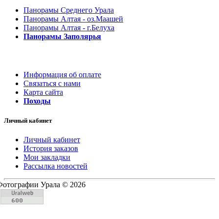
Панорамы Среднего Урала
Панорамы Алтая - оз.Маашей
Панорамы Алтая - г.Белуха
Панорамы Заполярья
Информация об оплате
Связаться с нами
Карта сайта
Походы
Личный кабинет
Личный кабинет
История заказов
Мои закладки
Рассылка новостей
Фотографии Урала © 2026