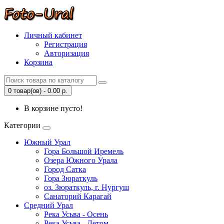
Личный кабинет
Регистрация
Авторизация
Корзина
0 товар(ов) - 0.00 р.
В корзине пусто!
Категории
Южный Урал
Гора Большой Иремель
Озера Южного Урала
Город Сатка
Гора Зюраткуль
оз. Зюраткуль, г. Нургуш
Санаторий Карагай
Средний Урал
Река Усьва - Осень
Река Усьва - Летом