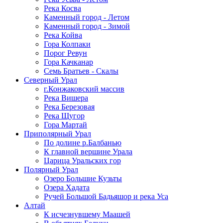
Река Косва
Каменный город - Летом
Каменный город - Зимой
Река Койва
Гора Колпаки
Порог Ревун
Гора Качканар
Семь Братьев - Скалы
Северный Урал
г.Конжаковский массив
Река Вишера
Река Березовая
Река Щугор
Гора Мартай
Приполярный Урал
По долине р.Балбанью
К главной вершине Урала
Царица Уральских гор
Полярный Урал
Озеро Большие Кузьты
Озера Хадата
Ручей Большой Бадьяшор и река Уса
Алтай
К исчезнувшему Маашей