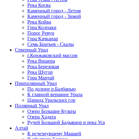
Река Косва
Каменный город - Летом
Каменный город - Зимой
Река Койва
Гора Колпаки
Порог Ревун
Гора Качканар
Семь Братьев - Скалы
Северный Урал
г.Конжаковский массив
Река Вишера
Река Березовая
Река Щугор
Гора Мартай
Приполярный Урал
По долине р.Балбанью
К главной вершине Урала
Царица Уральских гор
Полярный Урал
Озеро Большие Кузьты
Озера Хадата
Ручей Большой Бадьяшор и река Уса
Алтай
К исчезнувшему Маашей