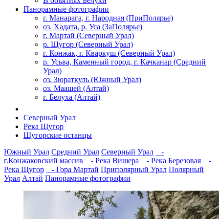
В объятиях Белухи
Панорамные фотографии
г. Манарага, г. Народная (ПриПолярье)
оз. Хадата, р. Уса (ЗаПолярье)
г. Мартай (Северный Урал)
р. Щугор (Северный Урал)
г. Конжак, г. Кваркуш (Северный Урал)
р. Усьва, Каменный город, г. Качканар (Средний
Урал)
оз. Зюраткуль (Южный Урал)
оз. Маашей (Алтай)
г. Белуха (Алтай)
Северный Урал
Река Щугор
Щугорские останцы
Южный Урал
Средний Урал
Северный Урал
-
г.Конжаковский массив
- Река Вишера
- Река Березовая
-
Река Щугор
- Гора Мартай
Приполярный Урал
Полярный
Урал
Алтай
Панорамные фотографии