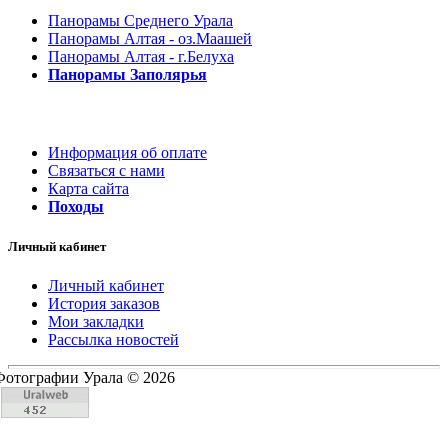
Панорамы Среднего Урала
Панорамы Алтая - оз.Маашей
Панорамы Алтая - г.Белуха
Панорамы Заполярья
Информация об оплате
Связаться с нами
Карта сайта
Походы
Личный кабинет
Личный кабинет
История заказов
Мои закладки
Рассылка новостей
Фотографии Урала © 2026