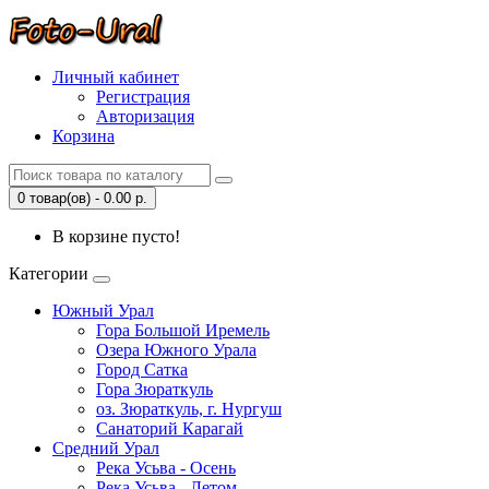
Личный кабинет
Регистрация
Авторизация
Корзина
0 товар(ов) - 0.00 р.
В корзине пусто!
Категории
Южный Урал
Гора Большой Иремель
Озера Южного Урала
Город Сатка
Гора Зюраткуль
оз. Зюраткуль, г. Нургуш
Санаторий Карагай
Средний Урал
Река Усьва - Осень
Река Усьва - Летом