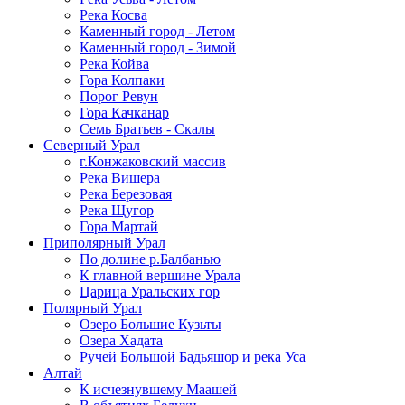
Река Косва
Каменный город - Летом
Каменный город - Зимой
Река Койва
Гора Колпаки
Порог Ревун
Гора Качканар
Семь Братьев - Скалы
Северный Урал
г.Конжаковский массив
Река Вишера
Река Березовая
Река Щугор
Гора Мартай
Приполярный Урал
По долине р.Балбанью
К главной вершине Урала
Царица Уральских гор
Полярный Урал
Озеро Большие Кузьты
Озера Хадата
Ручей Большой Бадьяшор и река Уса
Алтай
К исчезнувшему Маашей