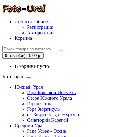
Личный кабинет
Регистрация
Авторизация
Корзина
0 товар(ов) - 0.00 р.
В корзине пусто!
Категории
Южный Урал
Гора Большой Иремель
Озера Южного Урала
Город Сатка
Гора Зюраткуль
оз. Зюраткуль, г. Нургуш
Санаторий Карагай
Средний Урал
Река Усьва - Осень
Река Усьва - Летом