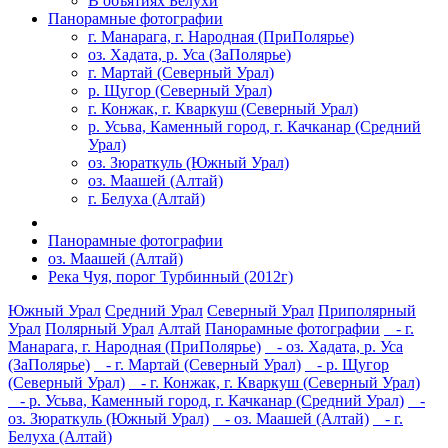
В объятиях Белухи
Панорамные фотографии
г. Манарага, г. Народная (ПриПолярье)
оз. Хадата, р. Уса (ЗаПолярье)
г. Мартай (Северный Урал)
р. Щугор (Северный Урал)
г. Конжак, г. Кваркуш (Северный Урал)
р. Усьва, Каменный город, г. Качканар (Средний
Урал)
оз. Зюраткуль (Южный Урал)
оз. Маашей (Алтай)
г. Белуха (Алтай)
Панорамные фотографии
оз. Маашей (Алтай)
Река Чуя, порог Турбинный (2012г)
Южный Урал
Средний Урал
Северный Урал
Приполярный
Урал
Полярный Урал
Алтай
Панорамные фотографии
- г.
Манарага, г. Народная (ПриПолярье)
- оз. Хадата, р. Уса
(ЗаПолярье)
- г. Мартай (Северный Урал)
- р. Щугор
(Северный Урал)
- г. Конжак, г. Кваркуш (Северный Урал)
- р. Усьва, Каменный город, г. Качканар (Средний Урал)
-
оз. Зюраткуль (Южный Урал)
- оз. Маашей (Алтай)
- г.
Белуха (Алтай)