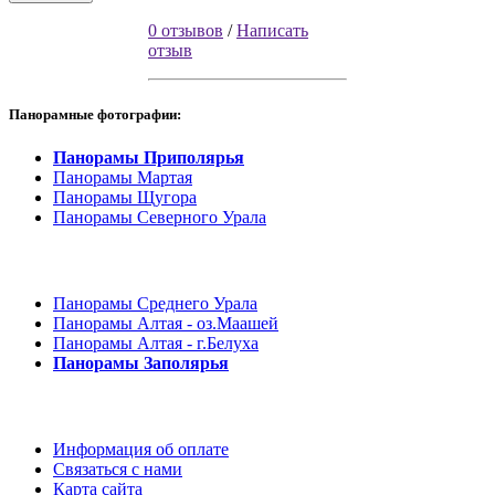
0 отзывов
/
Написать
отзыв
Панорамные фотографии:
Панорамы Приполярья
Панорамы Мартая
Панорамы Щугора
Панорамы Северного Урала
Панорамы Среднего Урала
Панорамы Алтая - оз.Маашей
Панорамы Алтая - г.Белуха
Панорамы Заполярья
Информация об оплате
Связаться с нами
Карта сайта