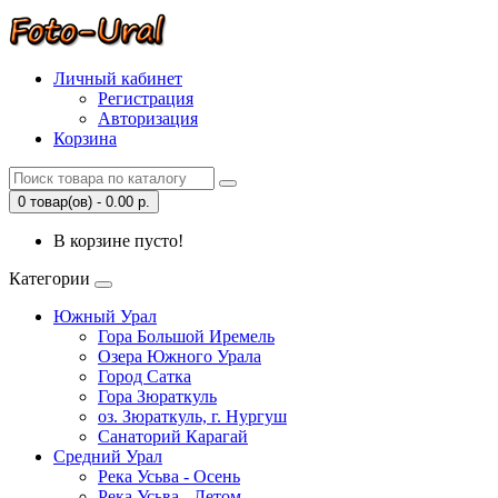
Личный кабинет
Регистрация
Авторизация
Корзина
0 товар(ов) - 0.00 р.
В корзине пусто!
Категории
Южный Урал
Гора Большой Иремель
Озера Южного Урала
Город Сатка
Гора Зюраткуль
оз. Зюраткуль, г. Нургуш
Санаторий Карагай
Средний Урал
Река Усьва - Осень
Река Усьва - Летом