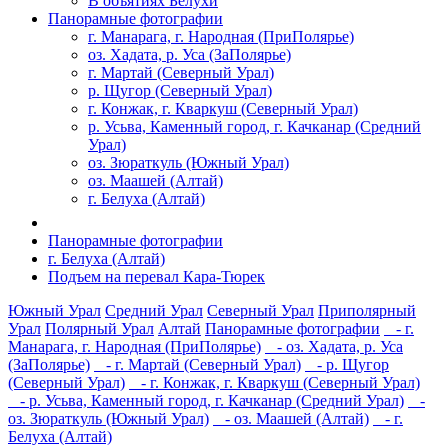
В объятиях Белухи
Панорамные фотографии
г. Манарага, г. Народная (ПриПолярье)
оз. Хадата, р. Уса (ЗаПолярье)
г. Мартай (Северный Урал)
р. Щугор (Северный Урал)
г. Конжак, г. Кваркуш (Северный Урал)
р. Усьва, Каменный город, г. Качканар (Средний
Урал)
оз. Зюраткуль (Южный Урал)
оз. Маашей (Алтай)
г. Белуха (Алтай)
Панорамные фотографии
г. Белуха (Алтай)
Подъем на перевал Кара-Тюрек
Южный Урал
Средний Урал
Северный Урал
Приполярный
Урал
Полярный Урал
Алтай
Панорамные фотографии
- г.
Манарага, г. Народная (ПриПолярье)
- оз. Хадата, р. Уса
(ЗаПолярье)
- г. Мартай (Северный Урал)
- р. Щугор
(Северный Урал)
- г. Конжак, г. Кваркуш (Северный Урал)
- р. Усьва, Каменный город, г. Качканар (Средний Урал)
-
оз. Зюраткуль (Южный Урал)
- оз. Маашей (Алтай)
- г.
Белуха (Алтай)