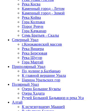
Река Косва
Каменный город - Летом
Каменный город - Зимой
Река Койва
Гора Колпаки
Порог Ревун
Гора Качканар
Семь Братьев - Скалы
Северный Урал
г.Конжаковский массив
Река Вишера
Река Березовая
Река Щугор
Гора Мартай
Приполярный Урал
По долине р.Балбанью
К главной вершине Урала
Царица Уральских гор
Полярный Урал
Озеро Большие Кузьты
Озера Хадата
Ручей Большой Бадьяшор и река Уса
Алтай
К исчезнувшему Маашей