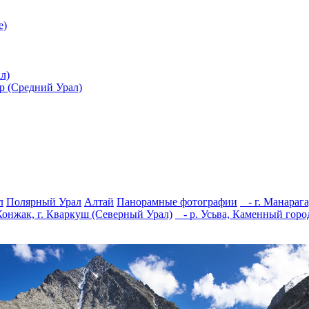
е)
л)
ар (Средний Урал)
л
Полярный Урал
Алтай
Панорамные фотографии
- г. Манарага
Конжак, г. Кваркуш (Северный Урал)
- р. Усьва, Каменный город