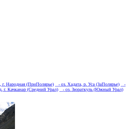
, г. Народная (ПриПолярье)
- оз. Хадата, р. Уса (ЗаПолярье)
-
, г. Качканар (Средний Урал)
- оз. Зюраткуль (Южный Урал)