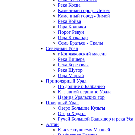
Река Косва
Каменный город - Летом
Каменный город - Зимой
Река Койва
Гора Колпаки
Порог Ревун
Гора Качканар
Семь Братьев - Скалы
Северный Урал
г.Конжаковский массив
Река Вишера
Река Березовая
Река Щугор
Гора Мартай
Приполярный Урал
По долине р.Балбанью
К главной вершине Урала
Царица Уральских гор
Полярный Урал
Озеро Большие Кузьты
Озера Хадата
Ручей Большой Бадьяшор и река Уса
Алтай
К исчезнувшему Маашей