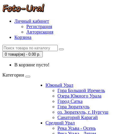
Личный кабинет
Регистрация
Авторизация
Корзина
0 товар(ов) - 0.00 р.
В корзине пусто!
Категории
Южный Урал
Гора Большой Иремель
Озера Южного Урала
Город Сатка
Гора Зюраткуль
оз. Зюраткуль, г. Нургуш
Санаторий Карагай
Средний Урал
Река Усьва - Осень
Река Усьва - Летом