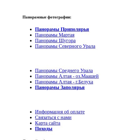
Панорамные фотографии:
Панорамы Приполярья
Панорамы Мартая
Панорамы Щугора
Панорамы Северного Урала
Панорамы Среднего Урала
Панорамы Алтая - оз.Маашей
Панорамы Алтая - г.Белуха
Панорамы Заполярья
Информация об оплате
Связаться с нами
Карта сайта
Походы