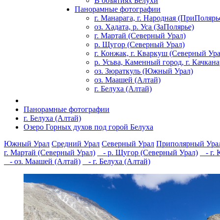
В объятиях Белухи
Панорамные фотографии
г. Манарага, г. Народная (ПриПолярь
оз. Хадата, р. Уса (ЗаПолярье)
г. Мартай (Северный Урал)
р. Щугор (Северный Урал)
г. Конжак, г. Кваркуш (Северный Ура
р. Усьва, Каменный город, г. Качкан
оз. Зюраткуль (Южный Урал)
оз. Маашей (Алтай)
г. Белуха (Алтай)
Панорамные фотографии
г. Белуха (Алтай)
Озеро Горных духов под горой Белуха
Южный Урал
Средний Урал
Северный Урал
Приполярный Ура
г. Мартай (Северный Урал)
- р. Щугор (Северный Урал)
- г. 
- оз. Маашей (Алтай)
- г. Белуха (Алтай)