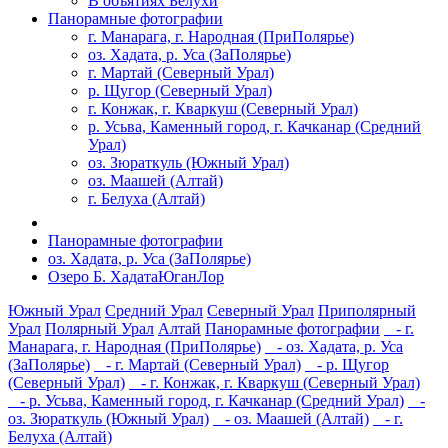
В объятиях Белухи
Панорамные фотографии
г. Манарага, г. Народная (ПриПолярье)
оз. Хадата, р. Уса (ЗаПолярье)
г. Мартай (Северный Урал)
р. Щугор (Северный Урал)
г. Конжак, г. Кваркуш (Северный Урал)
р. Усьва, Каменный город, г. Качканар (Средний
Урал)
оз. Зюраткуль (Южный Урал)
оз. Маашей (Алтай)
г. Белуха (Алтай)
Панорамные фотографии
оз. Хадата, р. Уса (ЗаПолярье)
Озеро Б. ХадатаЮганЛор
Южный Урал
Средний Урал
Северный Урал
Приполярный
Урал
Полярный Урал
Алтай
Панорамные фотографии
- г.
Манарага, г. Народная (ПриПолярье)
- оз. Хадата, р. Уса
(ЗаПолярье)
- г. Мартай (Северный Урал)
- р. Щугор
(Северный Урал)
- г. Конжак, г. Кваркуш (Северный Урал)
- р. Усьва, Каменный город, г. Качканар (Средний Урал)
-
оз. Зюраткуль (Южный Урал)
- оз. Маашей (Алтай)
- г.
Белуха (Алтай)