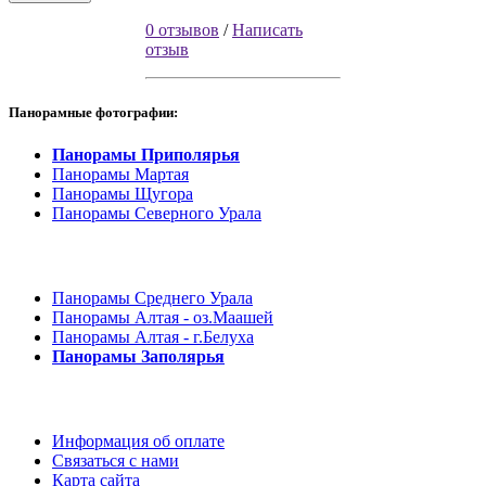
0 отзывов
/
Написать
отзыв
Панорамные фотографии:
Панорамы Приполярья
Панорамы Мартая
Панорамы Щугора
Панорамы Северного Урала
Панорамы Среднего Урала
Панорамы Алтая - оз.Маашей
Панорамы Алтая - г.Белуха
Панорамы Заполярья
Информация об оплате
Связаться с нами
Карта сайта