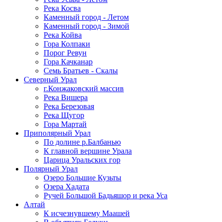
Река Косва
Каменный город - Летом
Каменный город - Зимой
Река Койва
Гора Колпаки
Порог Ревун
Гора Качканар
Семь Братьев - Скалы
Северный Урал
г.Конжаковский массив
Река Вишера
Река Березовая
Река Щугор
Гора Мартай
Приполярный Урал
По долине р.Балбанью
К главной вершине Урала
Царица Уральских гор
Полярный Урал
Озеро Большие Кузьты
Озера Хадата
Ручей Большой Бадьяшор и река Уса
Алтай
К исчезнувшему Маашей