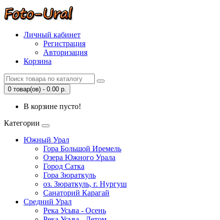
Личный кабинет
Регистрация
Авторизация
Корзина
0 товар(ов) - 0.00 р.
В корзине пусто!
Категории
Южный Урал
Гора Большой Иремель
Озера Южного Урала
Город Сатка
Гора Зюраткуль
оз. Зюраткуль, г. Нургуш
Санаторий Карагай
Средний Урал
Река Усьва - Осень
Река Усьва - Летом