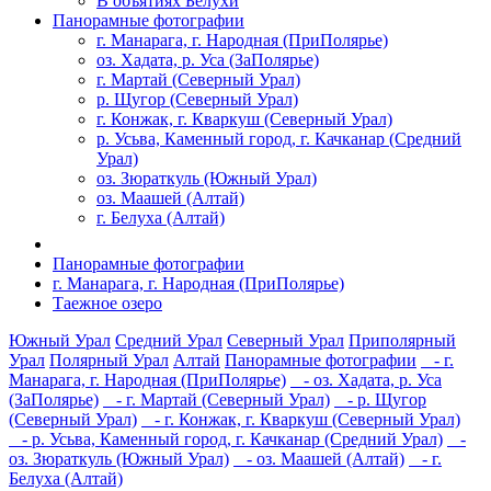
В объятиях Белухи
Панорамные фотографии
г. Манарага, г. Народная (ПриПолярье)
оз. Хадата, р. Уса (ЗаПолярье)
г. Мартай (Северный Урал)
р. Щугор (Северный Урал)
г. Конжак, г. Кваркуш (Северный Урал)
р. Усьва, Каменный город, г. Качканар (Средний
Урал)
оз. Зюраткуль (Южный Урал)
оз. Маашей (Алтай)
г. Белуха (Алтай)
Панорамные фотографии
г. Манарага, г. Народная (ПриПолярье)
Таежное озеро
Южный Урал
Средний Урал
Северный Урал
Приполярный
Урал
Полярный Урал
Алтай
Панорамные фотографии
- г.
Манарага, г. Народная (ПриПолярье)
- оз. Хадата, р. Уса
(ЗаПолярье)
- г. Мартай (Северный Урал)
- р. Щугор
(Северный Урал)
- г. Конжак, г. Кваркуш (Северный Урал)
- р. Усьва, Каменный город, г. Качканар (Средний Урал)
-
оз. Зюраткуль (Южный Урал)
- оз. Маашей (Алтай)
- г.
Белуха (Алтай)