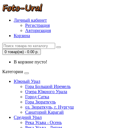
Личный кабинет
Регистрация
Авторизация
Корзина
0 товар(ов) - 0.00 р.
В корзине пусто!
Категории
Южный Урал
Гора Большой Иремель
Озера Южного Урала
Город Сатка
Гора Зюраткуль
оз. Зюраткуль, г. Нургуш
Санаторий Карагай
Средний Урал
Река Усьва - Осень
Река Усьва - Летом