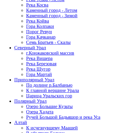
Река Косва
Каменный город - Летом
Каменный город - Зимой
Река Койва
Гора Колпаки
Порог Ревун
Гора Качканар
Семь Братьев - Скалы
Северный Урал
г.Конжаковский массив
Река Вишера
Река Березовая
Река Щугор
Гора Мартай
Приполярный Урал
По долине р.Балбанью
К главной вершине Урала
Царица Уральских гор
Полярный Урал
Озеро Большие Кузьты
Озера Хадата
Ручей Большой Бадьяшор и река Уса
Алтай
К исчезнувшему Маашей