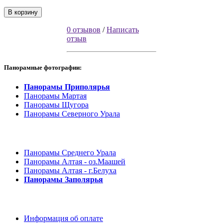
В корзину
0 отзывов
/
Написать
отзыв
Панорамные фотографии:
Панорамы Приполярья
Панорамы Мартая
Панорамы Щугора
Панорамы Северного Урала
Панорамы Среднего Урала
Панорамы Алтая - оз.Маашей
Панорамы Алтая - г.Белуха
Панорамы Заполярья
Информация об оплате