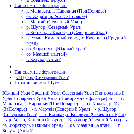
В объятиях Белухи
Панорамные фотографии
г. Манарага, г. Народная (ПриПолярье)
оз. Хадата, р. Уса (ЗаПолярье)
г. Мартай (Северный Урал)
р. Щугор (Северный Урал)
г. Конжак, г. Кваркуш (Северный Урал)
р. Усьва, Каменный город, г. Качканар (Средний
Урал)
оз. Зюраткуль (Южный Урал)
оз. Маашей (Алтай)
г. Белуха (Алтай)
Панорамные фотографии
р. Щугор (Северный Урал)
Нижние ворота Щугора
Южный Урал
Средний Урал
Северный Урал
Приполярный
Урал
Полярный Урал
Алтай
Панорамные фотографии
- г.
Манарага, г. Народная (ПриПолярье)
- оз. Хадата, р. Уса
(ЗаПолярье)
- г. Мартай (Северный Урал)
- р. Щугор
(Северный Урал)
- г. Конжак, г. Кваркуш (Северный Урал)
- р. Усьва, Каменный город, г. Качканар (Средний Урал)
-
оз. Зюраткуль (Южный Урал)
- оз. Маашей (Алтай)
- г.
Белуха (Алтай)