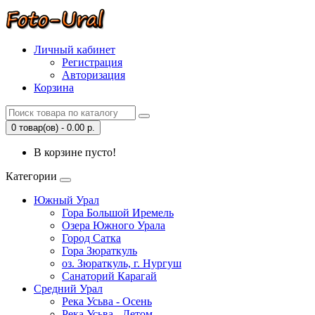
Личный кабинет
Регистрация
Авторизация
Корзина
0 товар(ов) - 0.00 р.
В корзине пусто!
Категории
Южный Урал
Гора Большой Иремель
Озера Южного Урала
Город Сатка
Гора Зюраткуль
оз. Зюраткуль, г. Нургуш
Санаторий Карагай
Средний Урал
Река Усьва - Осень
Река Усьва - Летом