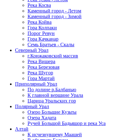
Река Косва
Каменный город - Летом
Каменный город - Зимой
Река Койва
Гора Колпаки
Порог Ревун
Гора Качканар
Семь Братьев - Скалы
Северный Урал
г.Конжаковский массив
Река Вишера
Река Березовая
Река Щугор
Гора Мартай
Приполярный Урал
По долине р.Балбанью
К главной вершине Урала
Царица Уральских гор
Полярный Урал
Озеро Большие Кузьты
Озера Хадата
Ручей Большой Бадьяшор и река Уса
Алтай
К исчезнувшему Маашей