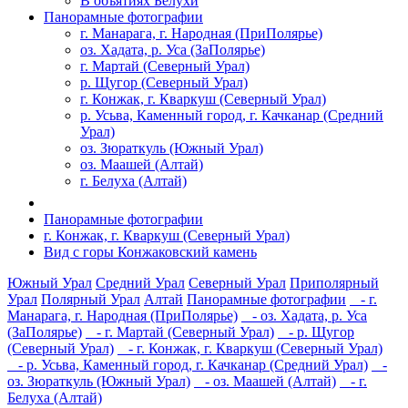
В объятиях Белухи
Панорамные фотографии
г. Манарага, г. Народная (ПриПолярье)
оз. Хадата, р. Уса (ЗаПолярье)
г. Мартай (Северный Урал)
р. Щугор (Северный Урал)
г. Конжак, г. Кваркуш (Северный Урал)
р. Усьва, Каменный город, г. Качканар (Средний
Урал)
оз. Зюраткуль (Южный Урал)
оз. Маашей (Алтай)
г. Белуха (Алтай)
Панорамные фотографии
г. Конжак, г. Кваркуш (Северный Урал)
Вид с горы Конжаковский камень
Южный Урал
Средний Урал
Северный Урал
Приполярный
Урал
Полярный Урал
Алтай
Панорамные фотографии
- г.
Манарага, г. Народная (ПриПолярье)
- оз. Хадата, р. Уса
(ЗаПолярье)
- г. Мартай (Северный Урал)
- р. Щугор
(Северный Урал)
- г. Конжак, г. Кваркуш (Северный Урал)
- р. Усьва, Каменный город, г. Качканар (Средний Урал)
-
оз. Зюраткуль (Южный Урал)
- оз. Маашей (Алтай)
- г.
Белуха (Алтай)