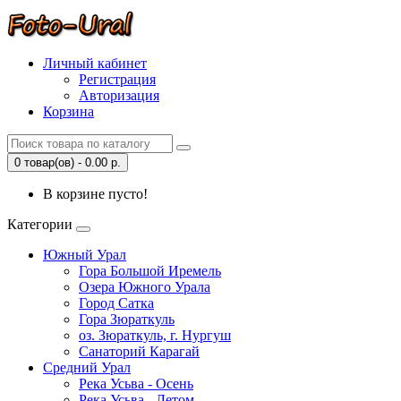
Личный кабинет
Регистрация
Авторизация
Корзина
0 товар(ов) - 0.00 р.
В корзине пусто!
Категории
Южный Урал
Гора Большой Иремель
Озера Южного Урала
Город Сатка
Гора Зюраткуль
оз. Зюраткуль, г. Нургуш
Санаторий Карагай
Средний Урал
Река Усьва - Осень
Река Усьва - Летом