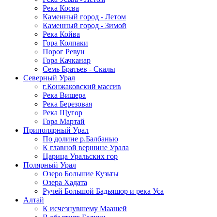
Река Косва
Каменный город - Летом
Каменный город - Зимой
Река Койва
Гора Колпаки
Порог Ревун
Гора Качканар
Семь Братьев - Скалы
Северный Урал
г.Конжаковский массив
Река Вишера
Река Березовая
Река Щугор
Гора Мартай
Приполярный Урал
По долине р.Балбанью
К главной вершине Урала
Царица Уральских гор
Полярный Урал
Озеро Большие Кузьты
Озера Хадата
Ручей Большой Бадьяшор и река Уса
Алтай
К исчезнувшему Маашей