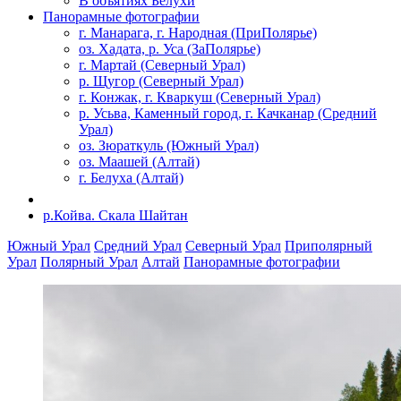
В объятиях Белухи
Панорамные фотографии
г. Манарага, г. Народная (ПриПолярье)
оз. Хадата, р. Уса (ЗаПолярье)
г. Мартай (Северный Урал)
р. Щугор (Северный Урал)
г. Конжак, г. Кваркуш (Северный Урал)
р. Усьва, Каменный город, г. Качканар (Средний
Урал)
оз. Зюраткуль (Южный Урал)
оз. Маашей (Алтай)
г. Белуха (Алтай)
р.Койва. Скала Шайтан
Южный Урал
Средний Урал
Северный Урал
Приполярный
Урал
Полярный Урал
Алтай
Панорамные фотографии