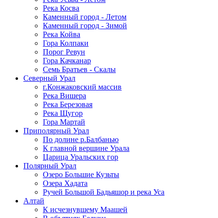
Река Косва
Каменный город - Летом
Каменный город - Зимой
Река Койва
Гора Колпаки
Порог Ревун
Гора Качканар
Семь Братьев - Скалы
Северный Урал
г.Конжаковский массив
Река Вишера
Река Березовая
Река Щугор
Гора Мартай
Приполярный Урал
По долине р.Балбанью
К главной вершине Урала
Царица Уральских гор
Полярный Урал
Озеро Большие Кузьты
Озера Хадата
Ручей Большой Бадьяшор и река Уса
Алтай
К исчезнувшему Маашей