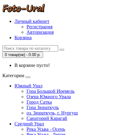
Личный кабинет
Регистрация
Авторизация
Корзина
0 товар(ов) - 0.00 р.
В корзине пусто!
Категории
Южный Урал
Гора Большой Иремель
Озера Южного Урала
Город Сатка
Гора Зюраткуль
оз. Зюраткуль, г. Нургуш
Санаторий Карагай
Средний Урал
Река Усьва - Осень
Река Усьва - Летом