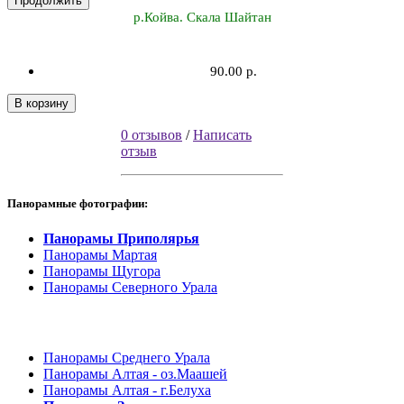
Продолжить
р.Койва. Скала Шайтан
90.00 р.
В корзину
0 отзывов
/
Написать
отзыв
Панорамные фотографии:
Панорамы Приполярья
Панорамы Мартая
Панорамы Щугора
Панорамы Северного Урала
Панорамы Среднего Урала
Панорамы Алтая - оз.Маашей
Панорамы Алтая - г.Белуха