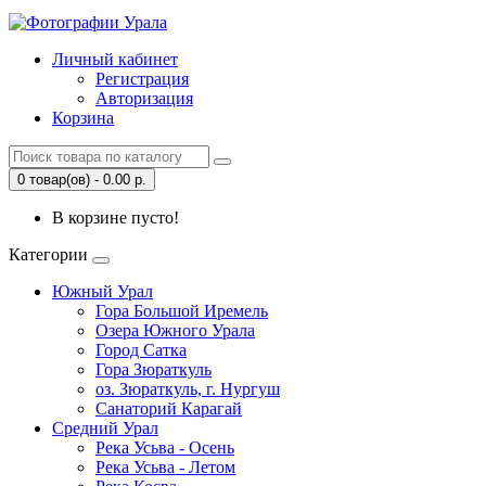
Личный кабинет
Регистрация
Авторизация
Корзина
0 товар(ов) - 0.00 р.
В корзине пусто!
Категории
Южный Урал
Гора Большой Иремель
Озера Южного Урала
Город Сатка
Гора Зюраткуль
оз. Зюраткуль, г. Нургуш
Санаторий Карагай
Средний Урал
Река Усьва - Осень
Река Усьва - Летом