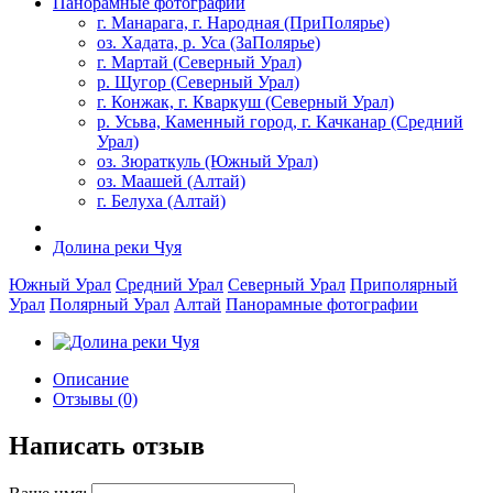
Панорамные фотографии
г. Манарага, г. Народная (ПриПолярье)
оз. Хадата, р. Уса (ЗаПолярье)
г. Мартай (Северный Урал)
р. Щугор (Северный Урал)
г. Конжак, г. Кваркуш (Северный Урал)
р. Усьва, Каменный город, г. Качканар (Средний
Урал)
оз. Зюраткуль (Южный Урал)
оз. Маашей (Алтай)
г. Белуха (Алтай)
Долина реки Чуя
Южный Урал
Средний Урал
Северный Урал
Приполярный
Урал
Полярный Урал
Алтай
Панорамные фотографии
Описание
Отзывы (0)
Написать отзыв