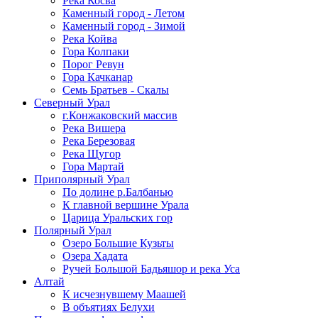
Река Косва
Каменный город - Летом
Каменный город - Зимой
Река Койва
Гора Колпаки
Порог Ревун
Гора Качканар
Семь Братьев - Скалы
Северный Урал
г.Конжаковский массив
Река Вишера
Река Березовая
Река Щугор
Гора Мартай
Приполярный Урал
По долине р.Балбанью
К главной вершине Урала
Царица Уральских гор
Полярный Урал
Озеро Большие Кузьты
Озера Хадата
Ручей Большой Бадьяшор и река Уса
Алтай
К исчезнувшему Маашей
В объятиях Белухи