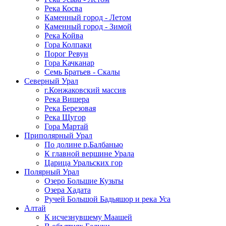
Река Косва
Каменный город - Летом
Каменный город - Зимой
Река Койва
Гора Колпаки
Порог Ревун
Гора Качканар
Семь Братьев - Скалы
Северный Урал
г.Конжаковский массив
Река Вишера
Река Березовая
Река Щугор
Гора Мартай
Приполярный Урал
По долине р.Балбанью
К главной вершине Урала
Царица Уральских гор
Полярный Урал
Озеро Большие Кузьты
Озера Хадата
Ручей Большой Бадьяшор и река Уса
Алтай
К исчезнувшему Маашей