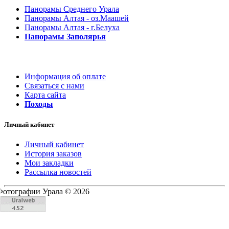
Панорамы Среднего Урала
Панорамы Алтая - оз.Маашей
Панорамы Алтая - г.Белуха
Панорамы Заполярья
Информация об оплате
Связаться с нами
Карта сайта
Походы
Личный кабинет
Личный кабинет
История заказов
Мои закладки
Рассылка новостей
Фотографии Урала © 2026