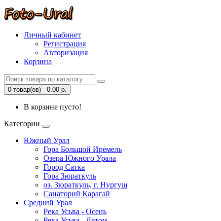
Личный кабинет
Регистрация
Авторизация
Корзина
0 товар(ов) - 0.00 р.
В корзине пусто!
Категории
Южный Урал
Гора Большой Иремель
Озера Южного Урала
Город Сатка
Гора Зюраткуль
оз. Зюраткуль, г. Нургуш
Санаторий Карагай
Средний Урал
Река Усьва - Осень
Река Усьва - Летом