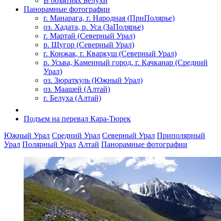
В объятиях Белухи
Панорамные фотографии
г. Манарага, г. Народная (ПриПолярье)
оз. Хадата, р. Уса (ЗаПолярье)
г. Мартай (Северный Урал)
р. Щугор (Северный Урал)
г. Конжак, г. Кваркуш (Северный Урал)
р. Усьва, Каменный город, г. Качканар (Средний
Урал)
оз. Зюраткуль (Южный Урал)
оз. Маашей (Алтай)
г. Белуха (Алтай)
Подъем на перевал Кара-Тюрек
Южный Урал
Средний Урал
Северный Урал
Приполярный
Урал
Полярный Урал
Алтай
Панорамные фотографии